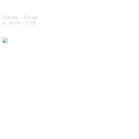
Mandag – Fredag
kl. 08:00 – 17:00
© 2026 Auto-Teknikk.
Design og utvikling av
RESPONSIV M