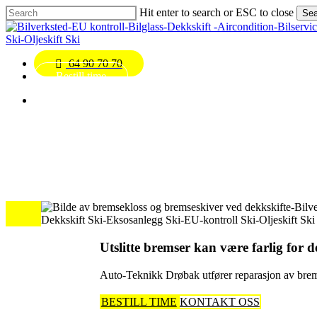
Skip
Hit enter to search or ESC to close
Sea
to
Close
main
Search
content
Menu
64 90 70 70
Bestill time
Menu
Utslitte bremser kan være farlig for d
Auto-Teknikk Drøbak utfører reparasjon av brem
BESTILL TIME
KONTAKT OSS