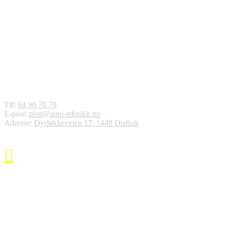
Auto-Teknikk Drøbak AS
Tlf:
64 90 70 70
E-post:
post@auto-teknikk.no
Adresse:
Dyrløkkeveien 17, 1448 Drøbak
Åpningstider